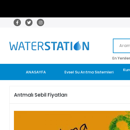
En Yenile
Kur
ANASAYFA
Evsel Su Arıtma Sistemleri
Arıtmalı Sebil Fiyatları