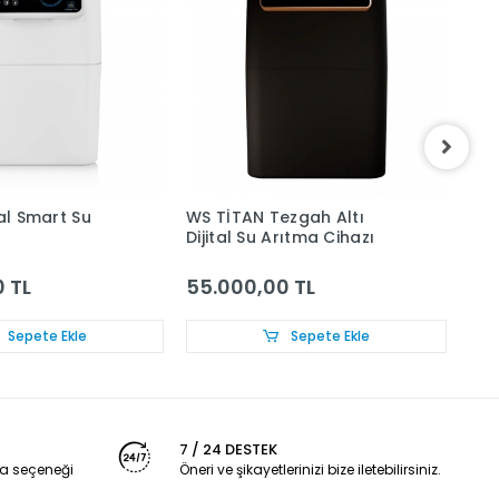
tal Smart Su
WS TİTAN Tezgah Altı
WS-
Dijital Su Arıtma Cihazı
 TL
55.000,00 TL
12
Sepete Ekle
Sepete Ekle
7 / 24 DESTEK
a seçeneği
Öneri ve şikayetlerinizi bize iletebilirsiniz.