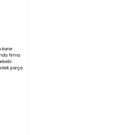
u karar
ında firma
sebebi
yedek parça