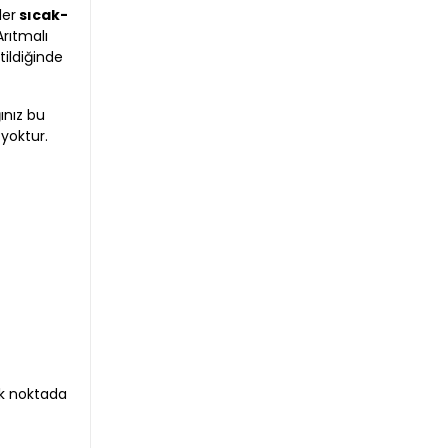
ler
sıcak-
Arıtmalı
tildiğinde
ınız bu
 yoktur.
çok noktada