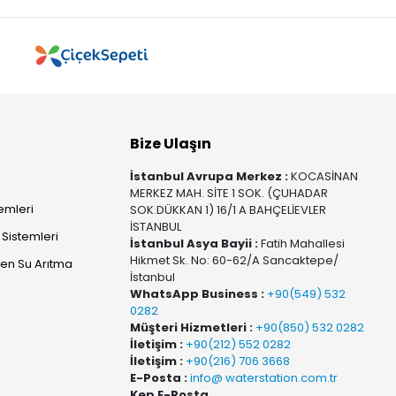
Bize Ulaşın
İstanbul Avrupa Merkez :
KOCASİNAN
MERKEZ MAH. SİTE 1 SOK. (ÇUHADAR
temleri
SOK.DÜKKAN 1) 16/1 A BAHÇELİEVLER
İSTANBUL
Sistemleri
İstanbul Asya Bayii :
Fatih Mahallesi
Hikmet Sk. No: 60-62/A Sancaktepe/
yen Su Arıtma
İstanbul
WhatsApp Business :
+90(549) 532
0282
Müşteri Hizmetleri :
+90(850) 532 0282
İletişim :
+90(212) 552 0282
İletişim :
+90(216) 706 3668
E-Posta :
info@ waterstation.com.tr
Kep E-Posta