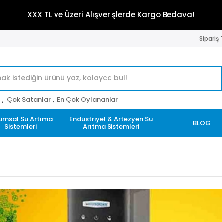
XXX TL ve Üzeri Alışverişlerde Kargo Bedava!
Sipariş
r
,
Çok Satanlar
,
En Çok Oylananlar
umsal Su Artıma
Endüstriyel & Artezyen Su
BLOG
Sistemleri
Arıtma Sistemleri