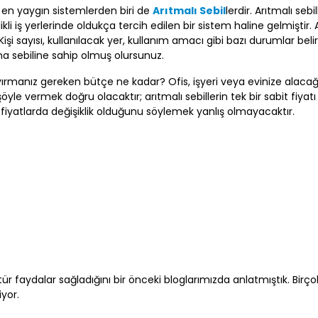
n en yaygın sistemlerden biri de
Arıtmalı Sebil
lerdir. Arıtmalı sebil
ikli iş yerlerinde oldukça tercih edilen bir sistem haline gelmiştir. 
 Kişi sayısı, kullanılacak yer, kullanım amacı gibi bazı durumlar belir
ma sebiline sahip olmuş olursunuz.
yırmanız gereken bütçe ne kadar? Ofis, işyeri veya evinize alacağ
yle vermek doğru olacaktır; arıtmalı sebillerin tek bir sabit fiyatı
 fiyatlarda değişiklik olduğunu söylemek yanlış olmayacaktır.
e tür faydalar sağladığını bir önceki bloglarımızda anlatmıştık. Bir
iyor.