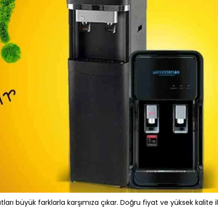
ları büyük farklarla karşımıza çıkar. Doğru fiyat ve yüksek kalite i