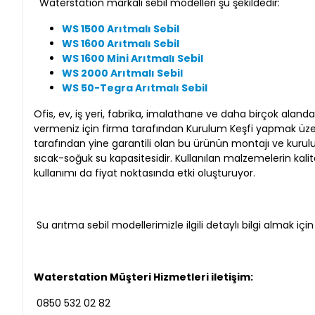
Waterstation markalı sebil modelleri şu şekildedir:
WS 1500 Arıtmalı Sebil
WS 1600 Arıtmalı Sebil
WS 1600 Mini Arıtmalı Sebil
WS 2000 Arıtmalı Sebil
WS 50-Tegra Arıtmalı Sebil
Ofis, ev, iş yeri, fabrika, imalathane ve daha birçok alanda
vermeniz için firma tarafından Kurulum Keşfi yapmak üzere 
tarafından yine garantili olan bu ürünün montajı ve kurulumu
sıcak-soğuk su kapasitesidir. Kullanılan malzemelerin kali
kullanımı da fiyat noktasında etki oluşturuyor.
Su arıtma sebil modellerimizle ilgili detaylı bilgi almak için
Waterstation Müşteri Hizmetleri iletişim:
0850 532 02 82