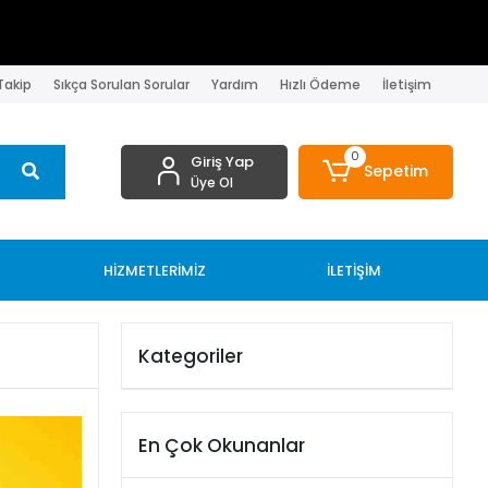
 Takip
Sıkça Sorulan Sorular
Yardım
Hızlı Ödeme
İletişim
0
Giriş Yap
Sepetim
Üye Ol
HİZMETLERİMİZ
İLETİŞİM
Kategoriler
En Çok Okunanlar