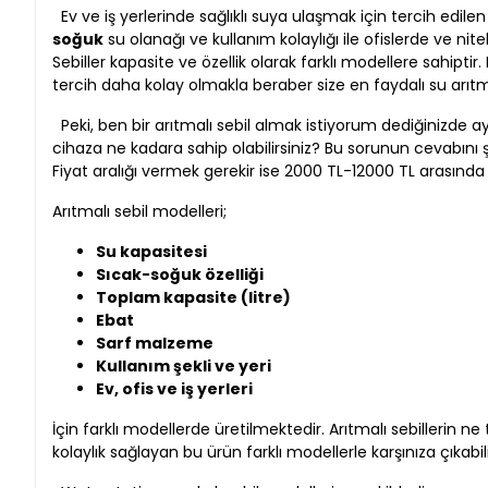
Ev ve iş yerlerinde sağlıklı suya ulaşmak için tercih edile
soğuk
su olanağı ve kullanım kolaylığı ile ofislerde ve nitel
Sebiller kapasite ve özellik olarak farklı modellere sahiptir.
tercih daha kolay olmakla beraber size en faydalı su arıt
Peki, ben bir arıtmalı sebil almak istiyorum dediğinizde a
cihaza ne kadara sahip olabilirsiniz? Bu sorunun cevabını şö
Fiyat aralığı vermek gerekir ise 2000 TL-12000 TL arasında
Arıtmalı sebil modelleri;
Su kapasitesi
Sıcak-soğuk özelliği
Toplam kapasite (litre)
Ebat
Sarf malzeme
Kullanım şekli ve yeri
Ev, ofis ve iş yerleri
İçin farklı modellerde üretilmektedir. Arıtmalı sebillerin n
kolaylık sağlayan bu ürün farklı modellerle karşınıza çıkabil