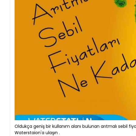
Oldukça geniş bir kullanım alanı bulunan arıtmalı sebil fiyat
Waterstaion'a ulaşın .