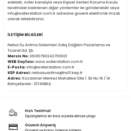
edebilir, noter kanalıyla veya Kişisel Verileri Koruma Kurulu
tarafından belirlenen diğer yöntemler ile gönderebilir veya
info@waterstation.com.tr
adresine güvenli elektronik imzalı
olarak iletebilirsiniz.
İLETİŞİM BİLGİLERİ
Netsa Su Arıtma Sistemleri Satış Dağıtım Pazarlama ve
Ticaret Ltd. Şti.
Mersis No:
06310790242700001
WEB Sayfası:
www.waterstation.com.tr
E-Posta:
info@waterstation.com.tr
KEP Adresi:
netsasuaritma@hs01.kep.tr
Adres:
Kocasinan Merkez Mahallesi Site 1. Sk No 16 / 1A
Bahçelievler- İSTANBUL
Hızlı Teslimat
Siparişleriniz en kısa sürede elinize ulaşır.
Güvenli Alışveriş
Güvenli ve kolay ödeme sistemi