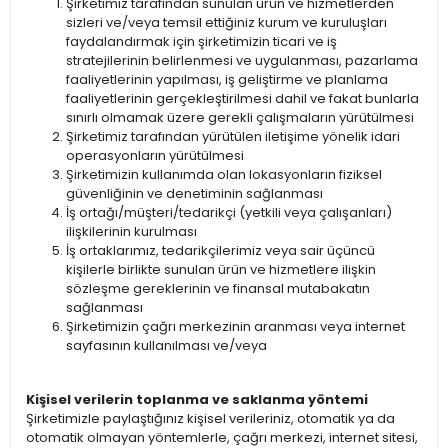
Şirketimiz tarafından sunulan ürün ve hizmetlerden
sizleri ve/veya temsil ettiğiniz kurum ve kuruluşları
faydalandırmak için şirketimizin ticari ve iş
stratejilerinin belirlenmesi ve uygulanması, pazarlama
faaliyetlerinin yapılması, iş geliştirme ve planlama
faaliyetlerinin gerçekleştirilmesi dahil ve fakat bunlarla
sınırlı olmamak üzere gerekli çalışmaların yürütülmesi
Şirketimiz tarafından yürütülen iletişime yönelik idari
operasyonların yürütülmesi
Şirketimizin kullanımda olan lokasyonların fiziksel
güvenliğinin ve denetiminin sağlanması
İş ortağı/müşteri/tedarikçi (yetkili veya çalışanları)
ilişkilerinin kurulması
İş ortaklarımız, tedarikçilerimiz veya sair üçüncü
kişilerle birlikte sunulan ürün ve hizmetlere ilişkin
sözleşme gereklerinin ve finansal mutabakatın
sağlanması
Şirketimizin çağrı merkezinin aranması veya internet
sayfasının kullanılması ve/veya
Kişisel verilerin toplanma ve saklanma yöntemi
Şirketimizle paylaştığınız kişisel verileriniz, otomatik ya da
otomatik olmayan yöntemlerle, çağrı merkezi, internet sitesi,