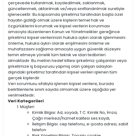
çerçevede kullanılmak, kaydedilmek, saklanmak,
güncellenmek, aktarılmak ve/veya sınıflandırılmak suretiyle
işlenecektir. Bu kapsamda şirketimiz tarafından başta özel
hayatın gizliliği olmak üzere kişilerin temel hak ve
özgürlüklerini korumak ve kişisel verilerin korunması
amacıyla düzenlenen Kanun ve Yönetmelikler gereğince
şirketimiz kişisel verilerinizin hukuka aykırı olarak işlenmesini
önleme, hukuka aykırı olarak erişilmesini önleme ve
muhafazasını sağlama amacıyla uygun güvenlik düzeyini
temin etmeye yönelik tüm teknik ve idari tedbirleri
almaktadır. Bu metnin hedef kitlesi şirketimiz çalışanları veya
şirketimize iş başvurusu yapmış olan çalışan adayları
dışındaki şirketimiz tarafından kişisel verileri işlenen tüm
gerçek kişilerdir.
Veri sorumlusu sıfatıyla işlenen kişisel verilere, burada
belirtilenlerle sınırlı sayıda olmamak üzere aşağıda yer
verilmektedir;
Veri Kategorileri
Müşteri
Kimlik Bilgisi: Ad, soyadı, T.C. Kimlik No, İmza,
Çağrı merkezi/hizmet kalitesi ses kaydı,
İletişim Bilgisi: cep telefonu, e-posta adresi, sabit
telefon
Risk Yönetimi Bilgisi: Zorunlu cookie