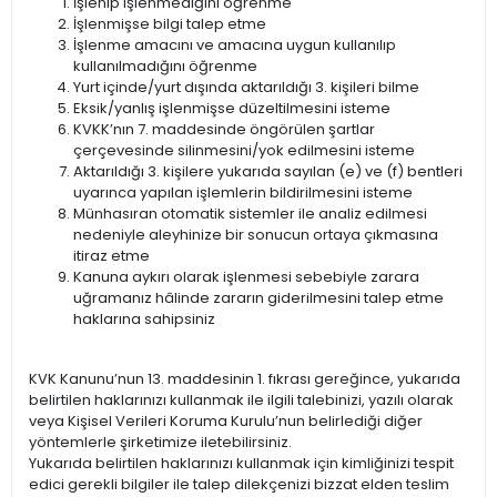
İşlenip işlenmediğini öğrenme
İşlenmişse bilgi talep etme
İşlenme amacını ve amacına uygun kullanılıp
kullanılmadığını öğrenme
Yurt içinde/yurt dışında aktarıldığı 3. kişileri bilme
Eksik/yanlış işlenmişse düzeltilmesini isteme
KVKK’nın 7. maddesinde öngörülen şartlar
çerçevesinde silinmesini/yok edilmesini isteme
Aktarıldığı 3. kişilere yukarıda sayılan (e) ve (f) bentleri
uyarınca yapılan işlemlerin bildirilmesini isteme
Münhasıran otomatik sistemler ile analiz edilmesi
nedeniyle aleyhinize bir sonucun ortaya çıkmasına
itiraz etme
Kanuna aykırı olarak işlenmesi sebebiyle zarara
uğramanız hâlinde zararın giderilmesini talep etme
haklarına sahipsiniz
KVK Kanunu’nun 13. maddesinin 1. fıkrası gereğince, yukarıda
belirtilen haklarınızı kullanmak ile ilgili talebinizi, yazılı olarak
veya Kişisel Verileri Koruma Kurulu’nun belirlediği diğer
yöntemlerle şirketimize iletebilirsiniz.
Yukarıda belirtilen haklarınızı kullanmak için kimliğinizi tespit
edici gerekli bilgiler ile talep dilekçenizi bizzat elden teslim