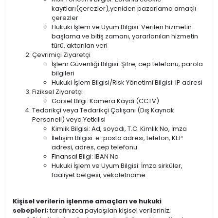
kayıtları(çerezler),yeniden pazarlama amaçlı
çerezler
Hukuki İşlem ve Uyum Bilgisi: Verilen hizmetin
başlama ve bitiş zamanı, yararlanılan hizmetin
türü, aktarılan veri
Çevrimiçi Ziyaretçi
İşlem Güvenliği Bilgisi: Şifre, cep telefonu, parola
bilgileri
Hukuki İşlem Bilgisi/Risk Yönetimi Bilgisi: IP adresi
Fiziksel Ziyaretçi
Görsel Bilgi: Kamera Kaydı (CCTV)
Tedarikçi veya Tedarikçi Çalışanı (Dış Kaynak
Personeli) veya Yetkilisi
Kimlik Bilgisi: Ad, soyadı, T.C. Kimlik No, İmza
İletişim Bilgisi: e-posta adresi, telefon, KEP
adresi, adres, cep telefonu
Finansal Bilgi: IBAN No
Hukuki İşlem ve Uyum Bilgisi: İmza sirküler,
faaliyet belgesi, vekaletname
Kişisel verilerin işlenme amaçları ve hukuki
sebepleri;
tarafınızca paylaşılan kişisel verileriniz;