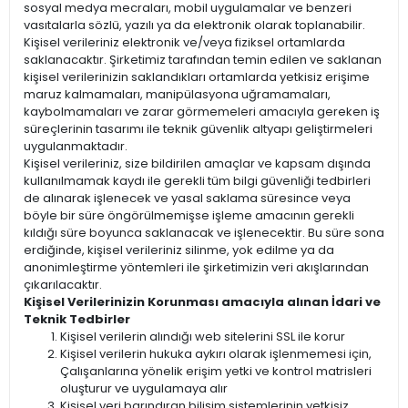
sosyal medya mecraları, mobil uygulamalar ve benzeri
vasıtalarla sözlü, yazılı ya da elektronik olarak toplanabilir.
Kişisel verileriniz elektronik ve/veya fiziksel ortamlarda
saklanacaktır. Şirketimiz tarafından temin edilen ve saklanan
kişisel verilerinizin saklandıkları ortamlarda yetkisiz erişime
maruz kalmamaları, manipülasyona uğramamaları,
kaybolmamaları ve zarar görmemeleri amacıyla gereken iş
süreçlerinin tasarımı ile teknik güvenlik altyapı geliştirmeleri
uygulanmaktadır.
Kişisel verileriniz, size bildirilen amaçlar ve kapsam dışında
kullanılmamak kaydı ile gerekli tüm bilgi güvenliği tedbirleri
de alınarak işlenecek ve yasal saklama süresince veya
böyle bir süre öngörülmemişse işleme amacının gerekli
kıldığı süre boyunca saklanacak ve işlenecektir. Bu süre sona
erdiğinde, kişisel verileriniz silinme, yok edilme ya da
anonimleştirme yöntemleri ile şirketimizin veri akışlarından
çıkarılacaktır.
Kişisel Verilerinizin Korunması amacıyla alınan İdari ve
Teknik Tedbirler
Kişisel verilerin alındığı web sitelerini SSL ile korur
Kişisel verilerin hukuka aykırı olarak işlenmemesi için,
Çalışanlarına yönelik erişim yetki ve kontrol matrisleri
oluşturur ve uygulamaya alır
Kişisel veri barındıran bilişim sistemlerinin yetkisiz