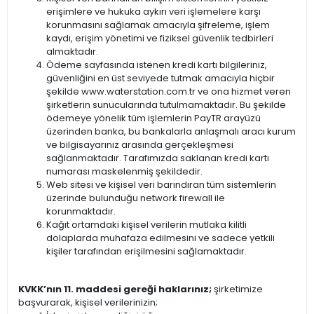
erişimlere ve hukuka aykırı veri işlemelere karşı
korunmasını sağlamak amacıyla şifreleme, işlem
kaydı, erişim yönetimi ve fiziksel güvenlik tedbirleri
almaktadır.
Ödeme sayfasında istenen kredi kartı bilgileriniz,
güvenliğini en üst seviyede tutmak amacıyla hiçbir
şekilde www.waterstation.com.tr ve ona hizmet veren
şirketlerin sunucularında tutulmamaktadır. Bu şekilde
ödemeye yönelik tüm işlemlerin PayTR arayüzü
üzerinden banka, bu bankalarla anlaşmalı aracı kurum
ve bilgisayarınız arasında gerçekleşmesi
sağlanmaktadır. Tarafımızda saklanan kredi kartı
numarası maskelenmiş şekildedir.
Web sitesi ve kişisel veri barındıran tüm sistemlerin
üzerinde bulunduğu network firewall ile
korunmaktadır.
Kağıt ortamdaki kişisel verilerin mutlaka kilitli
dolaplarda muhafaza edilmesini ve sadece yetkili
kişiler tarafından erişilmesini sağlamaktadır.
KVKK’nın 11. maddesi gereği haklarınız;
şirketimize
başvurarak, kişisel verilerinizin;