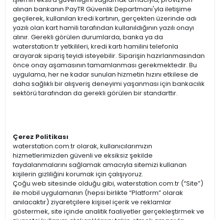
alınan bankanın PayTR Güvenlik Departmanı'yla iletişime
geçilerek, kullanılan kredi kartının, gerçekten üzerinde adı
yazılı olan kart hamili tarafından kullanıldığının yazılı onayı
alınır. Gerekli görülen durumlarda, banka ya da
waterstation.tr yetkilileri, kredi kartı hamilini telefonla
arayarak sipariş teyidi isteyebilir. Siparişin hazırlanmasından
önce onay aşamasının tamamlanması gerekmektedir. Bu
uygulama, her ne kadar sunulan hizmetin hızını etkilese de
daha sağlıklı bir alışveriş deneyimi yaşanması için bankacılık
sektörü tarafından da gerekli görülen bir standarttır.
Çerez Politikası
waterstation.com.tr olarak, kullanıcılarımızın
hizmetlerimizden güvenli ve eksiksiz şekilde
faydalanmalarını sağlamak amacıyla sitemizi kullanan
kişilerin gizliliğini korumak için çalışıyoruz.
Çoğu web sitesinde olduğu gibi, waterstation.com.tr (“Site”)
ile mobil uygulamanın (hepsi birlikte “Platform” olarak
anılacaktır) ziyaretçilere kişisel içerik ve reklamlar
göstermek, site içinde analitik faaliyetler gerçekleştirmek ve