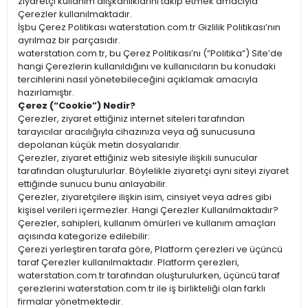
ziyaretçi kullanım alışkanlıklarını takip etmek amacıyla
Çerezler kullanılmaktadır.
İşbu Çerez Politikası waterstation.com.tr Gizlilik Politikası’nın
ayrılmaz bir parçasıdır.
waterstation.com.tr, bu Çerez Politikası’nı (“Politika”) Site’de
hangi Çerezlerin kullanıldığını ve kullanıcıların bu konudaki
tercihlerini nasıl yönetebileceğini açıklamak amacıyla
hazırlamıştır.
Çerez (“Cookie”) Nedir?
Çerezler, ziyaret ettiğiniz internet siteleri tarafından
tarayıcılar aracılığıyla cihazınıza veya ağ sunucusuna
depolanan küçük metin dosyalarıdır.
Çerezler, ziyaret ettiğiniz web sitesiyle ilişkili sunucular
tarafından oluşturulurlar. Böylelikle ziyaretçi aynı siteyi ziyaret
ettiğinde sunucu bunu anlayabilir.
Çerezler, ziyaretçilere ilişkin isim, cinsiyet veya adres gibi
kişisel verileri içermezler. Hangi Çerezler Kullanılmaktadır?
Çerezler, sahipleri, kullanım ömürleri ve kullanım amaçları
açısında kategorize edilebilir:
Çerezi yerleştiren tarafa göre, Platform çerezleri ve üçüncü
taraf Çerezler kullanılmaktadır. Platform çerezleri,
waterstation.com.tr tarafından oluşturulurken, üçüncü taraf
çerezlerini waterstation.com.tr ile iş birlikteliği olan farklı
firmalar yönetmektedir.