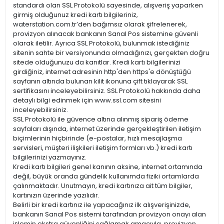
standardı olan SSL Protokolü sayesinde, alışveriş yaparken
girmiş olduğunuz kredi kartı bilgileriniz,
waterstation.com.tr’den bağımsız olarak şifrelenerek,
provizyon alınacak bankanın Sanal Pos sistemine güvenli
olarak iletilir. Ayrıca SSL Protokolü, bulunmak istediğiniz
sitenin sahte bir versiyonunda olmadığınızı, gerçekten doğru
sitede olduğunuzu da kanıtlar. Kredi kartı bilgilerinizi
girdiğiniz, internet adresinin http'den https'e dönüştüğü
sayfanın altında bulunan kilit ikonuna çift tıklayarak SSL
sertifikasını inceleyebilirsiniz. SSL Protokolü hakkında daha
detaylı bilgi edinmek için www.ssl.com sitesini
inceleyebilirsiniz.
SSL Protokolü ile güvence altına alınmış sipariş ödeme
sayfaları dışında, internet üzerinde gerçekleştirilen iletişim
biçimlerinin hiçbirinde (e-postalar, hızlı mesajlaşma
servisleri, müşteri ilişkileri iletişim formları vb.) kredi kartı
bilgilerinizi yazmayınız.
Kredi kartı bilgileri genel kanının aksine, internet ortamında
değil, büyük oranda gündelik kullanımda fiziki ortamlarda
çalınmaktadır. Unutmayın, kredi kartınıza ait tüm bilgiler,
kartınızın üzerinde yazılıdır.
Belirli bir kredi kartınız ile yapacağınız ilk alışverişinizde,
bankanın Sanal Pos sistemi tarafından provizyon onayı alan
işlemin ekstra güvenliğini sağlamak amacıyla, provizyon