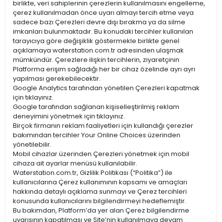
birlikte, veri sahiplerinin çerezlerin kullanılmasını engelleme,
çerez kullanılmadan önce uyarı almayı tercih etme veya
sadece bazı Çerezleri devre dışı bırakma ya da silme
imkanları bulunmaktadır. Bu konudaki tercihler kullanılan
tarayıcıya göre değişiklik göstermekle birlikte genel
açıklamaya waterstation.com.tr adresinden ulaşmak
mümkündür. Çerezlere ilişkin tercihlerin, ziyaretçinin
Platforma erişim sağladığı her bir cihaz özelinde ayrı ayrı
yapılması gerekebilecektir.
Google Analytics tarafından yönetilen Çerezleri kapatmak
için tıklayınız.
Google tarafından sağlanan kişiselleştirilmiş reklam
deneyimini yönetmek için tıklayınız.
Birçok firmanın reklam faaliyetleri için kullandığı çerezler
bakımından tercihler Your Online Choices üzerinden
yönetilebilir.
Mobil cihazlar üzerinden Çerezleri yönetmek için mobil
cihaza ait ayarlar menüsü kullanılabilir.
Waterstation.com.tr, Gizlilik Politikası (“Politika”) ile
kullanıcılarına Çerez kullanımının kapsamı ve amaçları
hakkında detaylı açıklama sunmayı ve Çerez tercihleri
konusunda kullanıcılarını bilgilendirmeyi hedeflemiştir.
Bu bakımdan, Platform’da yer alan Çerez bilgilendirme
uyarısının kapatılması ve Site’nin kullanılmaya devam