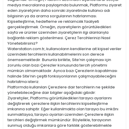
medya mecralarına paylaşımda bulunmak, Platformu ziyaret
eden ziyaretçinin daha sonraki ziyaretinde kullanıcı adı
bilgisinin ya da arama sorgularının hatırlanması.
Kişiselleştirme, hedefleme ve reklamcılık faaliyeti
gerçekleştirmek. Örneğin, ziyaretçilerin görüntüledikleri
sayfa ve ürünler üzerinden ziyaretçilerin ilgi alanlarıyla
bağlantılı reklam gösterilmesi. Çerez Tercihlerinizi Nasıl
Yönetebilirsiniz?
Waterstation.com.tr, kullanıcıların kendilerine ait kişisel veriler
üzerindeki tercihlerini kullanabilmelerini son derece
önemsemektedir. Bununla birlikte, Site’nin çalışması için
zorunlu olan bazı Çerezler konusunda tercih yönetimi
mümkün olmamaktadır. Ayrıca bazı Çerezlerin kapatılması
halinde Site’nin çeşitli fonksiyonlarının çalışmayabileceğini
hatırlatma isteriz.
Platformda kullanılan Çerezlere dair tercihlerin ne şekilde
yönetebileceğine dair bilgiler aşağıdaki gibidir:
Ziyaretçiler, Platformu görüntüledikleri tarayıcı ayarlarını
değiştirerek çerezlere ilişkin tercihlerini kişiselleştirme
imkanına sahiptir. Eğer kullanılmakta olan tarayıcı bu imkânı
sunmaktaysa, tarayıcı ayarları üzerinden Çerezlere ilişkin
tercihleri değiştirmek mümkündür. Böylelikle, tarayıcının
sunmuş olduğu imkanlara göre farklılık gösterebilmekle