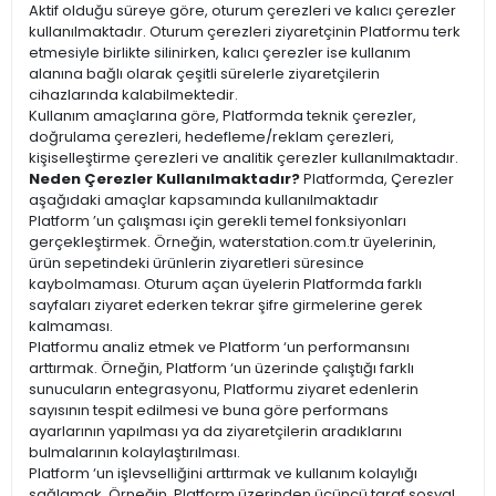
Aktif olduğu süreye göre, oturum çerezleri ve kalıcı çerezler
kullanılmaktadır. Oturum çerezleri ziyaretçinin Platformu terk
etmesiyle birlikte silinirken, kalıcı çerezler ise kullanım
alanına bağlı olarak çeşitli sürelerle ziyaretçilerin
cihazlarında kalabilmektedir.
Kullanım amaçlarına göre, Platformda teknik çerezler,
doğrulama çerezleri, hedefleme/reklam çerezleri,
kişiselleştirme çerezleri ve analitik çerezler kullanılmaktadır.
Neden Çerezler Kullanılmaktadır?
Platformda, Çerezler
aşağıdaki amaçlar kapsamında kullanılmaktadır
Platform ’un çalışması için gerekli temel fonksiyonları
gerçekleştirmek. Örneğin, waterstation.com.tr üyelerinin,
ürün sepetindeki ürünlerin ziyaretleri süresince
kaybolmaması. Oturum açan üyelerin Platformda farklı
sayfaları ziyaret ederken tekrar şifre girmelerine gerek
kalmaması.
Platformu analiz etmek ve Platform ‘un performansını
arttırmak. Örneğin, Platform ‘un üzerinde çalıştığı farklı
sunucuların entegrasyonu, Platformu ziyaret edenlerin
sayısının tespit edilmesi ve buna göre performans
ayarlarının yapılması ya da ziyaretçilerin aradıklarını
bulmalarının kolaylaştırılması.
Platform ‘un işlevselliğini arttırmak ve kullanım kolaylığı
sağlamak. Örneğin, Platform üzerinden üçüncü taraf sosyal