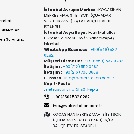
İstanbul Avrupa Merkez :
KOCASİNAN
MERKEZ MAH. SİTE 1 SOK. (ÇUHADAR
temleri
SOK.DÜKKAN 1) 16/1 A BAHÇELİEVLER
İSTANBUL
Sistemleri
İstanbul Asya Bayii :
Fatih Mahallesi
Hikmet Sk. No: 60-62/A Sancaktepe/
yen Su Arıtma
İstanbul
WhatsApp Business :
+90(549) 532
0282
Müşteri Hizmetleri :
+90(850) 532 0282
İletişim :
+90(212) 552 0282
İletişim :
+90(216) 706 3668
E-Posta :
info@ waterstation.com.tr
Kep E-Posta
:
netsasuaritma@hs01.kep.tr
+90(850) 532 0282
info@waterstation.com.tr
KOCASİNAN MERKEZ MAH. SİTE 1 SOK.
(ÇUHADAR SOK.DÜKKAN 1) 16/1 A
BAHÇELİEVLER İSTANBUL