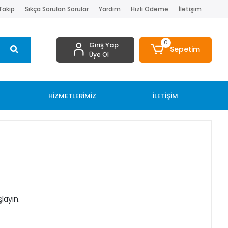
 Takip
Sıkça Sorulan Sorular
Yardım
Hızlı Ödeme
İletişim
0
Giriş Yap
Sepetim
Üye Ol
HİZMETLERİMİZ
İLETİŞİM
layın.