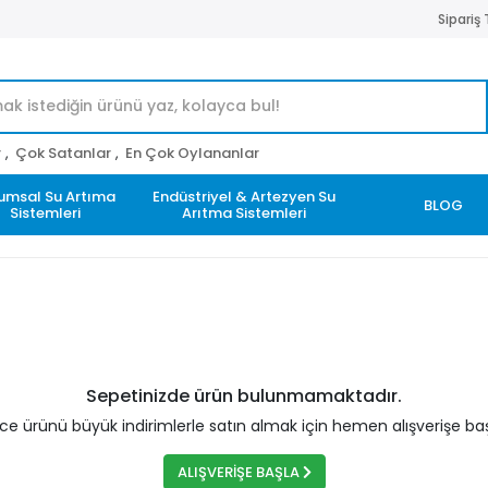
Sipariş
r
,
Çok Satanlar
,
En Çok Oylananlar
umsal Su Artıma
Endüstriyel & Artezyen Su
BLOG
Sistemleri
Arıtma Sistemleri
Sepetinizde ürün bulunmamaktadır.
rce ürünü büyük indirimlerle satın almak için hemen alışverişe baş
ALIŞVERİŞE BAŞLA