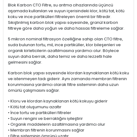
Blok Karbon CTO Filtre, su arıtma cihazlarında üçüncü
aşamada kullanılan ve suyun içerisindeki klor, kötü tat, kötü
koku ve ince partikülleri filtreleyen önemli bir filtredir.
Sıkıştırılmış karbon blok yapısı sayesinde, granül karbon
filtreye göre daha yoğun ve daha hassas filtreleme sağlar.
5 mikron nominal filtrasyon özelliğine sahip olan CTO filtre,
suda bulunan tortu, mil, ince partiküller, klor bileşenleri ve
organik kirleticilerin azaltılmasına yardımcı olur. Böylece
suyun daha berrak, daha temiz ve daha lezzetli hale
gelmesini sağlar.
Karbon blok yapısı sayesinde klordan kaynaklanan kötü koku
ve istenmeyen tadı giderir. Aynı zamanda membran filtrenin
korunmasına yardımcı olarak filtre sisteminin daha uzun
ömürlü çalışmasını sağlar.
• Kloru ve klordan kaynaklanan kötü kokuyu giderir
• Kötü tat oluşumunu azaltır
• İnce tortu ve partikülleri filtreler
• Suyun rengini ve berraklığını iyileştirir
• Organik maddelerin azaltılmasına yardımcı olur
• Membran filtrenin korunmasını sağlar
• Filtre sisteminin ömrünü uzatır