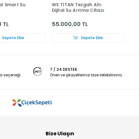
tal Smart Su
WS TİTAN Tezgah Altı
WS-
Dijital Su Arıtma Cihazı
 TL
55.000,00 TL
12
Sepete Ekle
Sepete Ekle
7 / 24 DESTEK
a seçeneği
Öneri ve şikayetlerinizi bize iletebilirsiniz.
Bize Ulaşın