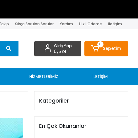
 Takip
Sıkça Sorulan Sorular
Yardım
Hızlı Ödeme
İletişim
0
Giriş Yap
Sepetim
Üye Ol
HİZMETLERİMİZ
İLETİŞİM
Kategoriler
En Çok Okunanlar