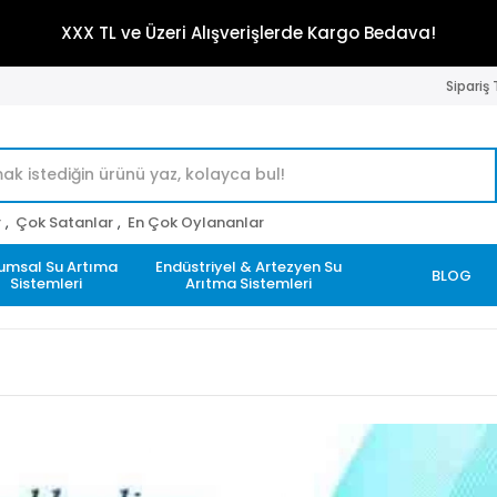
XXX TL ve Üzeri Alışverişlerde Kargo Bedava!
Sipariş
r
,
Çok Satanlar
,
En Çok Oylananlar
umsal Su Artıma
Endüstriyel & Artezyen Su
BLOG
Sistemleri
Arıtma Sistemleri