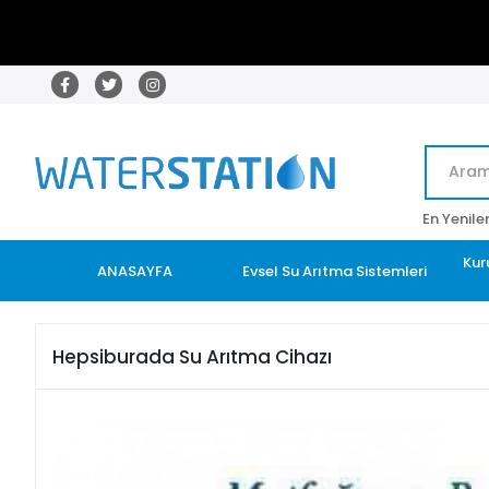
En Yenile
Kur
ANASAYFA
Evsel Su Arıtma Sistemleri
Hepsiburada Su Arıtma Cihazı