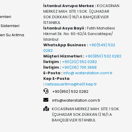
İstanbul Avrupa Merkez :
KOCASİNAN
MERKEZ MAH. SİTE 1 SOK. (ÇUHADAR
temleri
SOK.DÜKKAN 1) 16/1 A BAHÇELİEVLER
İSTANBUL
Sistemleri
İstanbul Asya Bayii :
Fatih Mahallesi
Hikmet Sk. No: 60-62/A Sancaktepe/
yen Su Arıtma
İstanbul
WhatsApp Business :
+90(549) 532
0282
Müşteri Hizmetleri :
+90(850) 532 0282
İletişim :
+90(212) 552 0282
İletişim :
+90(216) 706 3668
E-Posta :
info@ waterstation.com.tr
Kep E-Posta
:
netsasuaritma@hs01.kep.tr
+90(850) 532 0282
info@waterstation.com.tr
KOCASİNAN MERKEZ MAH. SİTE 1 SOK.
(ÇUHADAR SOK.DÜKKAN 1) 16/1 A
BAHÇELİEVLER İSTANBUL