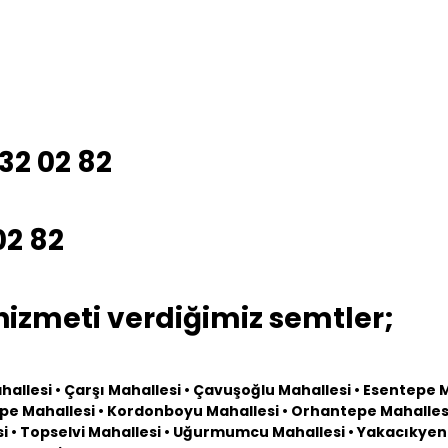
532 02 82
02 82
hizmeti verdiğimiz semtler;
ahallesi • Çarşı Mahallesi • Çavuşoğlu Mahallesi • Esentepe M
epe Mahallesi • Kordonboyu Mahallesi • Orhantepe Mahallesi
esi • Topselvi Mahallesi • Uğurmumcu Mahallesi • Yakacıkyen