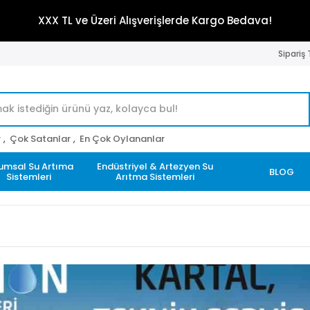
XXX TL ve Üzeri Alışverişlerde Kargo Bedava!
Sipariş
r
,
Çok Satanlar
,
En Çok Oylananlar
umsal Su Artıma
Endüstriyel & Artezyen Su
BLOG
Sistemleri
Arıtma Sistemleri