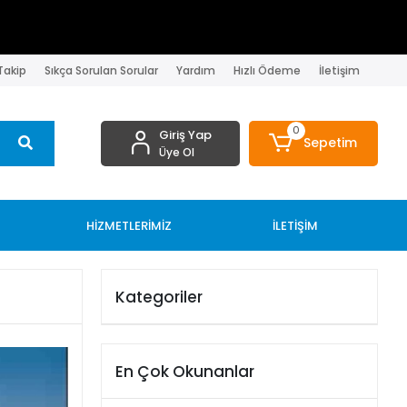
 Takip
Sıkça Sorulan Sorular
Yardım
Hızlı Ödeme
İletişim
0
Giriş Yap
Sepetim
Üye Ol
HİZMETLERİMİZ
İLETİŞİM
Kategoriler
En Çok Okunanlar