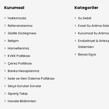
Kurumsal
Kategoriler
Hakkımızda
Su Sebili
Referanslarımız
Evsel Su Arıtma Sis
Gizlilik Sözleşmesi
Kurumsal Su Artıma 
İletişim
Endüstriyel & Artez
Sistemleri
Hizmetlerimiz
Beyaz Eşya
KVKK Politikası
Çerez Politikası
Banka Hesaplarımız
İade ve Geri Ödeme Politikası
Sıkça Sorulan Sorular
Sipariş Takip
Havale Bildirimleri