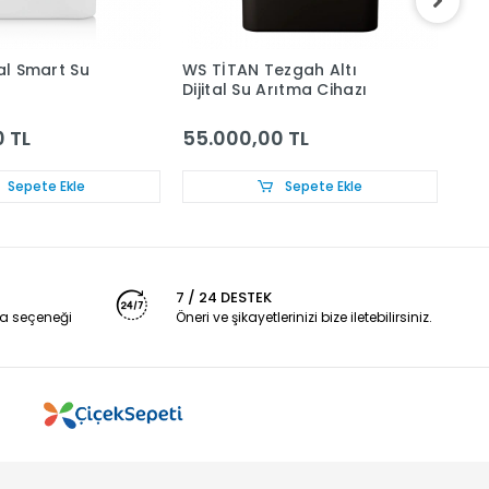
tal Smart Su
WS TİTAN Tezgah Altı
WS-
Dijital Su Arıtma Cihazı
 TL
55.000,00 TL
12
Sepete Ekle
Sepete Ekle
7 / 24 DESTEK
a seçeneği
Öneri ve şikayetlerinizi bize iletebilirsiniz.