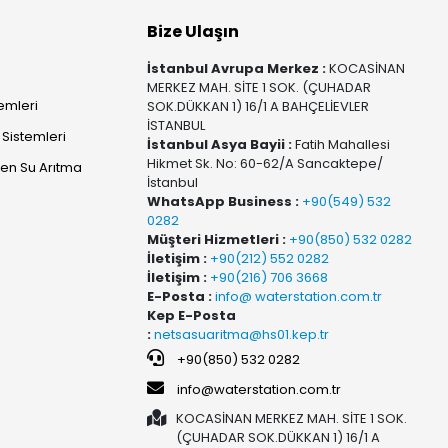
Bize Ulaşın
İstanbul Avrupa Merkez :
KOCASİNAN
MERKEZ MAH. SİTE 1 SOK. (ÇUHADAR
temleri
SOK.DÜKKAN 1) 16/1 A BAHÇELİEVLER
İSTANBUL
Sistemleri
İstanbul Asya Bayii :
Fatih Mahallesi
Hikmet Sk. No: 60-62/A Sancaktepe/
yen Su Arıtma
İstanbul
WhatsApp Business :
+90(549) 532
0282
Müşteri Hizmetleri :
+90(850) 532 0282
İletişim :
+90(212) 552 0282
İletişim :
+90(216) 706 3668
E-Posta :
info@ waterstation.com.tr
Kep E-Posta
:
netsasuaritma@hs01.kep.tr
+90(850) 532 0282
info@waterstation.com.tr
KOCASİNAN MERKEZ MAH. SİTE 1 SOK.
(ÇUHADAR SOK.DÜKKAN 1) 16/1 A