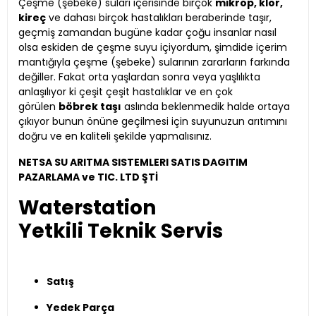
Çeşme (şebeke) suları içerisinde birçok
mikrop, klor,
kireç
ve dahası birçok hastalıkları beraberinde taşır,
geçmiş zamandan bugüne kadar çoğu insanlar nasıl
olsa eskiden de çeşme suyu içiyordum, şimdide içerim
mantığıyla çeşme (şebeke) sularının zararların farkında
değiller. Fakat orta yaşlardan sonra veya yaşlılıkta
anlaşılıyor ki çeşit çeşit hastalıklar ve en çok
görülen
böbrek taşı
aslında beklenmedik halde ortaya
çıkıyor bunun önüne geçilmesi için suyunuzun arıtımını
doğru ve en kaliteli şekilde yapmalısınız.
NETSA SU ARITMA SISTEMLERI SATIS DAGITIM
PAZARLAMA ve TIC. LTD ŞTİ
Waterstation
Yetkili Teknik Servis
Satış
Yedek Parça