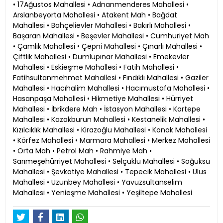
• 17Ağustos Mahallesi • Adnanmenderes Mahallesi •
Arslanbeyorta Mahallesi • Atakent Mah • Bağdat
Mahallesi • Bahçelievler Mahallesi • Bakırlı Mahallesi •
Başaran Mahallesi • Beşevler Mahallesi • Cumhuriyet Mah
• Çamlık Mahallesi • Çepni Mahallesi • Çınarlı Mahallesi •
Çiftlik Mahallesi • Dumlupınar Mahallesi • Emekevler
Mahallesi • Eskieşme Mahallesi • Fatih Mahallesi •
Fatihsultanmehmet Mahallesi • Fındıklı Mahallesi • Gaziler
Mahallesi • Hacıhalim Mahallesi • Hacımustafa Mahallesi •
Hasanpaşa Mahallesi • Hikmetiye Mahallesi • Hürriyet
Mahallesi • İbrikdere Mah • İstasyon Mahallesi • Kartepe
Mahallesi • Kazakburun Mahallesi • Kestanelik Mahallesi •
Kızılcıklık Mahallesi • Kirazoğlu Mahallesi • Konak Mahallesi
• Körfez Mahallesi • Marmara Mahallesi • Merkez Mahallesi
• Orta Mah • Petrol Mah • Rahmiye Mah •
Sarımeşehürriyet Mahallesi • Selçuklu Mahallesi • Soğuksu
Mahallesi • Şevkatiye Mahallesi • Tepecik Mahallesi • Ulus
Mahallesi • Uzunbey Mahallesi • Yavuzsultanselim
Mahallesi • Yenieşme Mahallesi • Yeşiltepe Mahallesi