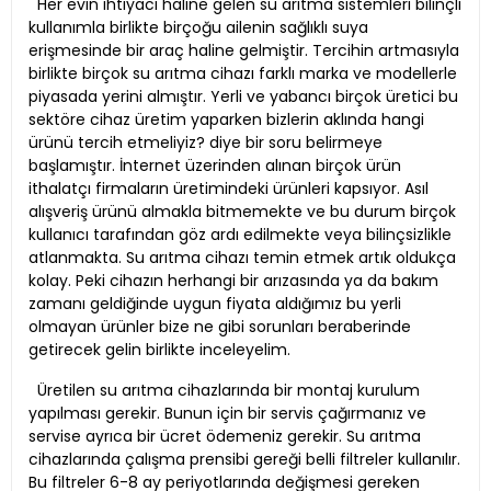
Her evin ihtiyacı haline gelen su arıtma sistemleri bilinçli
kullanımla birlikte birçoğu ailenin sağlıklı suya
erişmesinde bir araç haline gelmiştir. Tercihin artmasıyla
birlikte birçok su arıtma cihazı farklı marka ve modellerle
piyasada yerini almıştır. Yerli ve yabancı birçok üretici bu
sektöre cihaz üretim yaparken bizlerin aklında hangi
ürünü tercih etmeliyiz? diye bir soru belirmeye
başlamıştır. İnternet üzerinden alınan birçok ürün
ithalatçı firmaların üretimindeki ürünleri kapsıyor. Asıl
alışveriş ürünü almakla bitmemekte ve bu durum birçok
kullanıcı tarafından göz ardı edilmekte veya bilinçsizlikle
atlanmakta. Su arıtma cihazı temin etmek artık oldukça
kolay. Peki cihazın herhangi bir arızasında ya da bakım
zamanı geldiğinde uygun fiyata aldığımız bu yerli
olmayan ürünler bize ne gibi sorunları beraberinde
getirecek gelin birlikte inceleyelim.
Üretilen su arıtma cihazlarında bir montaj kurulum
yapılması gerekir. Bunun için bir servis çağırmanız ve
servise ayrıca bir ücret ödemeniz gerekir. Su arıtma
cihazlarında çalışma prensibi gereği belli filtreler kullanılır.
Bu filtreler 6-8 ay periyotlarında değişmesi gereken