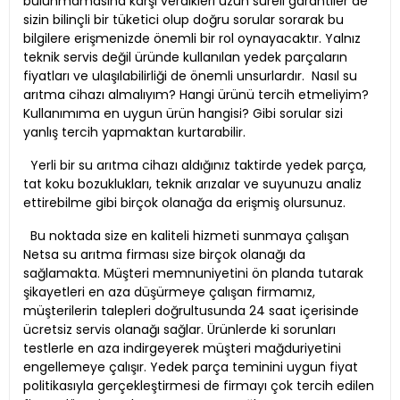
bulunmamasına karşı verdikleri uzun süreli garantiler de
sizin bilinçli bir tüketici olup doğru sorular sorarak bu
bilgilere erişmenizde önemli bir rol oynayacaktır. Yalnız
teknik servis değil üründe kullanılan yedek parçaların
fiyatları ve ulaşılabilirliği de önemli unsurlardır. Nasıl su
arıtma cihazı almalıyım? Hangi ürünü tercih etmeliyim?
Kullanımıma en uygun ürün hangisi? Gibi sorular sizi
yanlış tercih yapmaktan kurtarabilir.
Yerli bir su arıtma cihazı aldığınız taktirde yedek parça,
tat koku bozuklukları, teknik arızalar ve suyunuzu analiz
ettirebilme gibi birçok olanağa da erişmiş olursunuz.
Bu noktada size en kaliteli hizmeti sunmaya çalışan
Netsa su arıtma firması size birçok olanağı da
sağlamakta. Müşteri memnuniyetini ön planda tutarak
şikayetleri en aza düşürmeye çalışan firmamız,
müşterilerin talepleri doğrultusunda 24 saat içerisinde
ücretsiz servis olanağı sağlar. Ürünlerde ki sorunları
testlerle en aza indirgeyerek müşteri mağduriyetini
engellemeye çalışır. Yedek parça teminini uygun fiyat
politikasıyla gerçekleştirmesi de firmayı çok tercih edilen