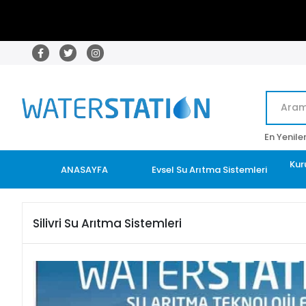
En Yenile
Kur
ANASAYFA
Evsel Su Arıtma Sistemleri
Silivri Su Arıtma Sistemleri