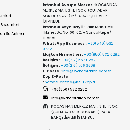
İstanbul Avrupa Merkez :
KOCASİNAN
MERKEZ MAH. SİTE 1 SOK. (ÇUHADAR
temleri
SOK.DÜKKAN 1) 16/1 A BAHÇELİEVLER
İSTANBUL
Sistemleri
İstanbul Asya Bayii :
Fatih Mahallesi
Hikmet Sk. No: 60-62/A Sancaktepe/
yen Su Arıtma
İstanbul
WhatsApp Business :
+90(549) 532
0282
Müşteri Hizmetleri :
+90(850) 532 0282
İletişim :
+90(212) 552 0282
İletişim :
+90(216) 706 3668
E-Posta :
info@ waterstation.com.tr
Kep E-Posta
:
netsasuaritma@hs01.kep.tr
+90(850) 532 0282
info@waterstation.com.tr
KOCASİNAN MERKEZ MAH. SİTE 1 SOK.
(ÇUHADAR SOK.DÜKKAN 1) 16/1 A
BAHÇELİEVLER İSTANBUL