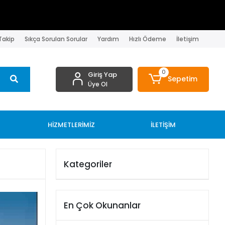
 Takip
Sıkça Sorulan Sorular
Yardım
Hızlı Ödeme
İletişim
0
Giriş Yap
Sepetim
Üye Ol
HİZMETLERİMİZ
İLETİŞİM
Kategoriler
En Çok Okunanlar