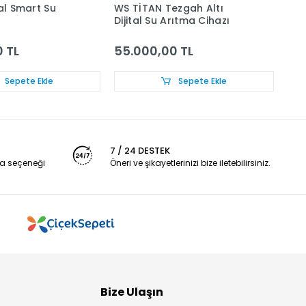
tal Smart Su
WS TİTAN Tezgah Altı
WS-
Dijital Su Arıtma Cihazı
 TL
55.000,00 TL
12
Sepete Ekle
Sepete Ekle
7 / 24 DESTEK
a seçeneği
Öneri ve şikayetlerinizi bize iletebilirsiniz.
Bize Ulaşın