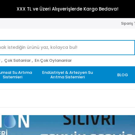
XXX TL ve Üzeri Alışverişlerde Kargo Bedava!
Sipariş
r
,
Çok Satanlar
,
En Çok Oylananlar
umsal Su Artıma
Endüstriyel & Artezyen Su
BLOG
Sistemleri
Arıtma Sistemleri