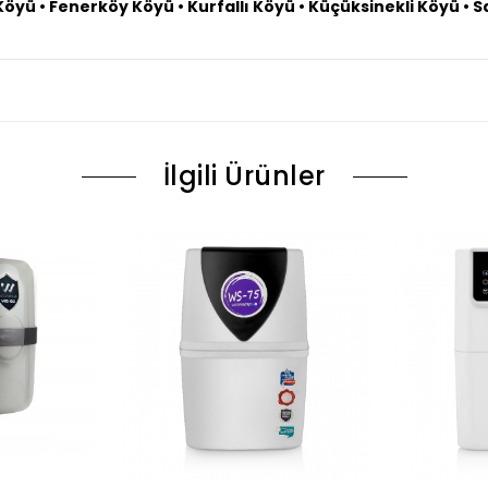
öyü • Fenerköy Köyü • Kurfallı Köyü • Küçüksinekli Köyü • S
İlgili Ürünler