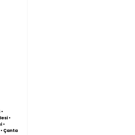
 •
esi •
i •
ü • Çanta