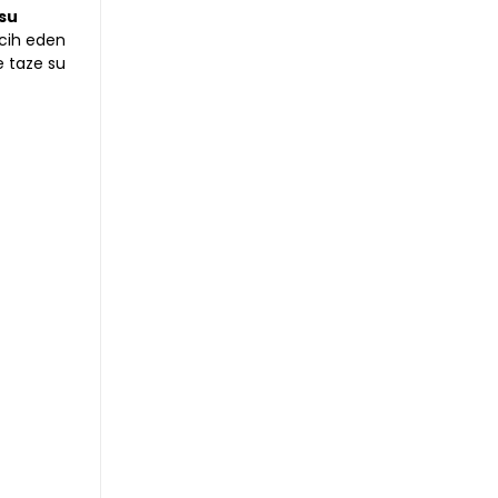
 su
rcih eden
e taze su