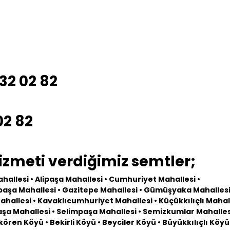
532 02 82
02 82
hizmeti verdiğimiz semtler;
Mahallesi • Alipaşa Mahallesi • Cumhuriyet Mahallesi •
paşa Mahallesi • Gazitepe Mahallesi • Gümüşyaka Mahallesi
hallesi • Kavaklıcumhuriyet Mahallesi • Küçükkılıçlı Mahall
a Mahallesi • Selimpaşa Mahallesi • Semizkumlar Mahalles
Akören Köyü • Bekirli Köyü • Beyciler Köyü • Büyükkılıçlı Köy