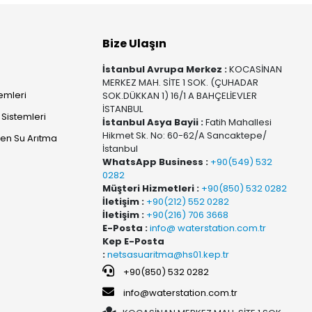
Bize Ulaşın
İstanbul Avrupa Merkez :
KOCASİNAN
MERKEZ MAH. SİTE 1 SOK. (ÇUHADAR
temleri
SOK.DÜKKAN 1) 16/1 A BAHÇELİEVLER
İSTANBUL
Sistemleri
İstanbul Asya Bayii :
Fatih Mahallesi
Hikmet Sk. No: 60-62/A Sancaktepe/
yen Su Arıtma
İstanbul
WhatsApp Business :
+90(549) 532
0282
Müşteri Hizmetleri :
+90(850) 532 0282
İletişim :
+90(212) 552 0282
İletişim :
+90(216) 706 3668
E-Posta :
info@ waterstation.com.tr
Kep E-Posta
:
netsasuaritma@hs01.kep.tr
+90(850) 532 0282
info@waterstation.com.tr