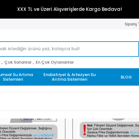
XXX TL ve Üzeri Alışverişlerde Kargo Bedava!
Sipariş
r
,
Çok Satanlar
,
En Çok Oylananlar
umsal Su Artıma
Endüstriyel & Artezyen Su
BLOG
Sistemleri
Arıtma Sistemleri