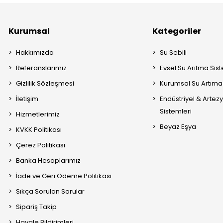
Kurumsal
Kategoriler
Hakkımızda
Su Sebili
Referanslarımız
Evsel Su Arıtma Sis
Gizlilik Sözleşmesi
Kurumsal Su Artıma 
İletişim
Endüstriyel & Artez
Sistemleri
Hizmetlerimiz
Beyaz Eşya
KVKK Politikası
Çerez Politikası
Banka Hesaplarımız
İade ve Geri Ödeme Politikası
Sıkça Sorulan Sorular
Sipariş Takip
Havale Bildirimleri