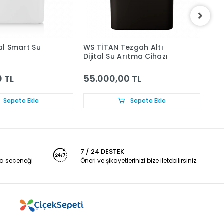
tal Smart Su
WS TİTAN Tezgah Altı
WS-
Dijital Su Arıtma Cihazı
 TL
55.000,00 TL
12
Sepete Ekle
Sepete Ekle
7 / 24 DESTEK
a seçeneği
Öneri ve şikayetlerinizi bize iletebilirsiniz.