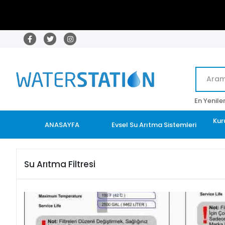
En Yenile
Kur
ANASAYFA
Evsel Su Arıtma Sistemleri
Su Arıtma Filtresi