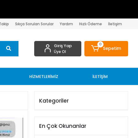
 Takip
Sıkça Sorulan Sorular
Yardım
Hızlı Ödeme
İletişim
0
Giriş Yap
Sepetim
Üye Ol
HİZMETLERİMİZ
İLETİŞİM
Kategoriler
En Çok Okunanlar