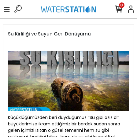
0
Su Kirliliği ve Suyun Geri Dönüşümü
Küçüklüğümüzden beri duyduğumuz ‘‘Su gibi aziz ol‘‘
büyüklerimize ikram ettiğimiz bir bardak sudan sonra
gelen içimizi ısıtan o güzel temenni hem su gibi
mütevazi, haddini bilen , hem de su gibi kıymetli ol