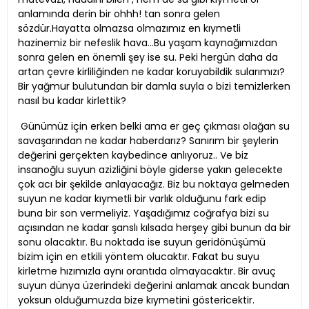
anlamında derin bir ohhh! tan sonra gelen
sözdür.Hayatta olmazsa olmazımız en kıymetli
hazinemiz bir nefeslik hava…Bu yaşam kaynağımızdan
sonra gelen en önemli şey ise su. Peki hergün daha da
artan çevre kirliliğinden ne kadar koruyabildik sularımızı?
Bir yağmur bulutundan bir damla suyla o bizi temizlerken
nasıl bu kadar kirlettik?
Günümüz için erken belki ama er geç çıkması olağan su
savaşarından ne kadar haberdarız? Sanırım bir şeylerin
değerini gerçekten kaybedince anlıyoruz.. Ve biz
insanoğlu suyun azizliğini böyle giderse yakın gelecekte
çok acı bir şekilde anlayacağız. Biz bu noktaya gelmeden
suyun ne kadar kıymetli bir varlık olduğunu fark edip
buna bir son vermeliyiz. Yaşadığımız coğrafya bizi su
açısından ne kadar şanslı kılsada herşey gibi bunun da bir
sonu olacaktır. Bu noktada ise suyun geridönüşümü
bizim için en etkili yöntem olucaktır. Fakat bu suyu
kirletme hızımızla aynı orantıda olmayacaktır. Bir avuç
suyun dünya üzerindeki değerini anlamak ancak bundan
yoksun olduğumuzda bize kıymetini göstericektir.