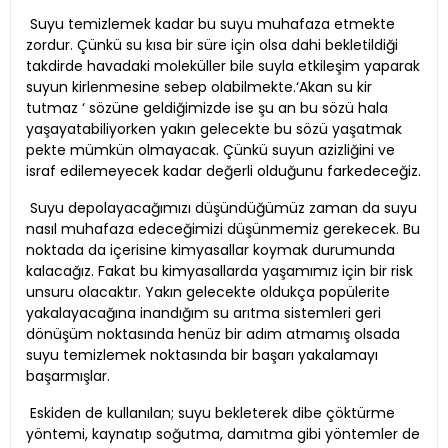
Suyu temizlemek kadar bu suyu muhafaza etmekte
zordur. Çünkü su kısa bir süre için olsa dahi bekletildiği
takdirde havadaki moleküller bile suyla etkileşim yaparak
suyun kirlenmesine sebep olabilmekte.‘Akan su kir
tutmaz ‘ sözüne geldiğimizde ise şu an bu sözü hala
yaşayatabiliyorken yakın gelecekte bu sözü yaşatmak
pekte mümkün olmayacak. Çünkü suyun azizliğini ve
israf edilemeyecek kadar değerli olduğunu farkedeceğiz.
Suyu depolayacağımızı düşündüğümüz zaman da suyu
nasıl muhafaza edeceğimizi düşünmemiz gerekecek. Bu
noktada da içerisine kimyasallar koymak durumunda
kalacağız. Fakat bu kimyasallarda yaşamımız için bir risk
unsuru olacaktır. Yakın gelecekte oldukça popülerite
yakalayacağına inandığım su arıtma sistemleri geri
dönüşüm noktasında henüz bir adım atmamış olsada
suyu temizlemek noktasında bir başarı yakalamayı
başarmışlar.
Eskiden de kullanılan; suyu bekleterek dibe çöktürme
yöntemi, kaynatıp soğutma, damıtma gibi yöntemler de