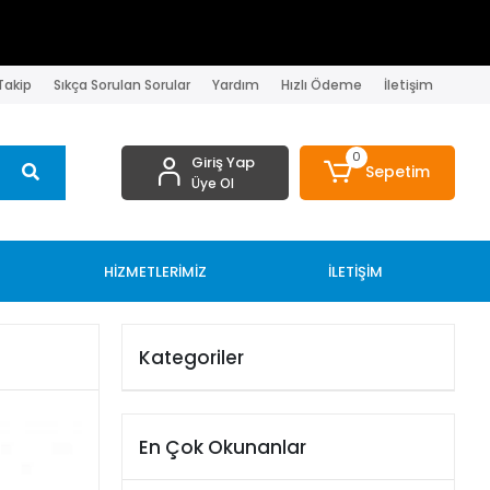
 Takip
Sıkça Sorulan Sorular
Yardım
Hızlı Ödeme
İletişim
0
Giriş Yap
Sepetim
Üye Ol
HİZMETLERİMİZ
İLETİŞİM
Kategoriler
En Çok Okunanlar