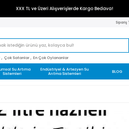
XXX TL ve Üzeri Alışverişlerde Kargo Bedava!
Sipariş
r
,
Çok Satanlar
,
En Çok Oylananlar
umsal Su Artıma
Endüstriyel & Artezyen Su
BLOG
Sistemleri
Arıtma Sistemleri