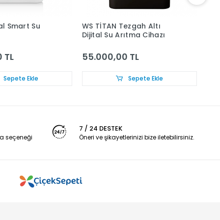
tal Smart Su
WS TİTAN Tezgah Altı
WS-
Dijital Su Arıtma Cihazı
 TL
55.000,00 TL
12
Sepete Ekle
Sepete Ekle
7 / 24 DESTEK
a seçeneği
Öneri ve şikayetlerinizi bize iletebilirsiniz.