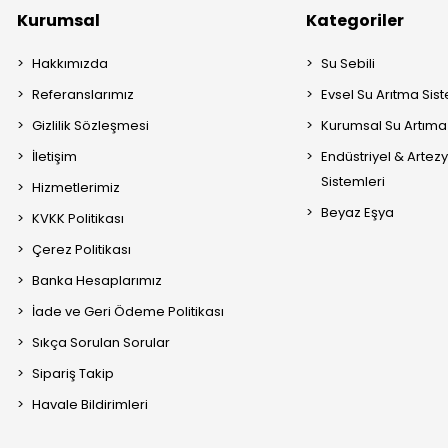
Kurumsal
Kategoriler
Hakkımızda
Su Sebili
Referanslarımız
Evsel Su Arıtma Sis
Gizlilik Sözleşmesi
Kurumsal Su Artıma 
İletişim
Endüstriyel & Artez
Sistemleri
Hizmetlerimiz
Beyaz Eşya
KVKK Politikası
Çerez Politikası
Banka Hesaplarımız
İade ve Geri Ödeme Politikası
Sıkça Sorulan Sorular
Sipariş Takip
Havale Bildirimleri