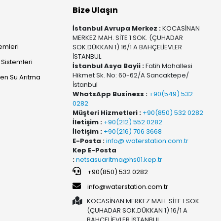
Bize Ulaşın
İstanbul Avrupa Merkez :
KOCASİNAN
MERKEZ MAH. SİTE 1 SOK. (ÇUHADAR
temleri
SOK.DÜKKAN 1) 16/1 A BAHÇELİEVLER
İSTANBUL
Sistemleri
İstanbul Asya Bayii :
Fatih Mahallesi
Hikmet Sk. No: 60-62/A Sancaktepe/
yen Su Arıtma
İstanbul
WhatsApp Business :
+90(549) 532
0282
Müşteri Hizmetleri :
+90(850) 532 0282
İletişim :
+90(212) 552 0282
İletişim :
+90(216) 706 3668
E-Posta :
info@ waterstation.com.tr
Kep E-Posta
:
netsasuaritma@hs01.kep.tr
+90(850) 532 0282
info@waterstation.com.tr
KOCASİNAN MERKEZ MAH. SİTE 1 SOK.
(ÇUHADAR SOK.DÜKKAN 1) 16/1 A
BAHÇELİEVLER İSTANBUL